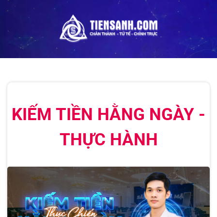
KIẾM TIỀN HẰNG NGÀY -
THỰC HÀNH