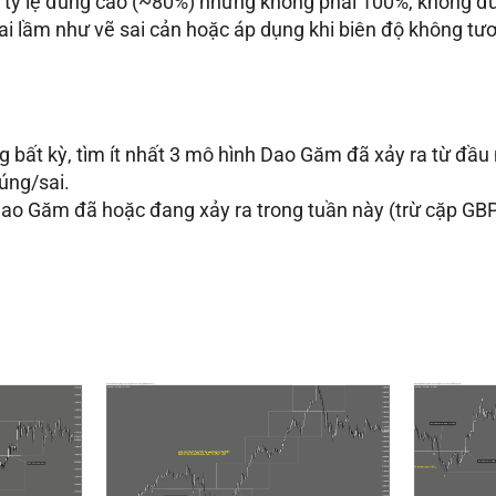
tỷ lệ đúng cao (~80%) nhưng không phải 100%, không đượ
sai lầm như vẽ sai cản hoặc áp dụng khi biên độ không t
ng bất kỳ, tìm ít nhất 3 mô hình Dao Găm đã xảy ra từ đầ
đúng/sai
.
ao Găm đã hoặc đang xảy ra trong tuần này (trừ cặp GB