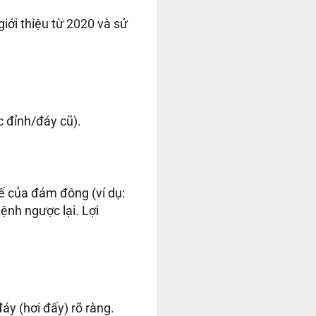
iới thiệu từ 2020 và sử
 đỉnh/đáy cũ).
hế của đám đông (ví dụ:
lệnh ngược lại. Lợi
áy (hơi đấy) rõ ràng.