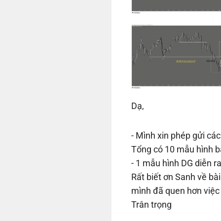
Dạ,
- Mình xin phép gửi cá
Tổng có 10 mẫu hình bẫ
- 1 mẫu hình DG diễn r
Rất biết ơn Sanh về bà
mình đã quen hơn việc 
Trân trọng
Nhấn xem