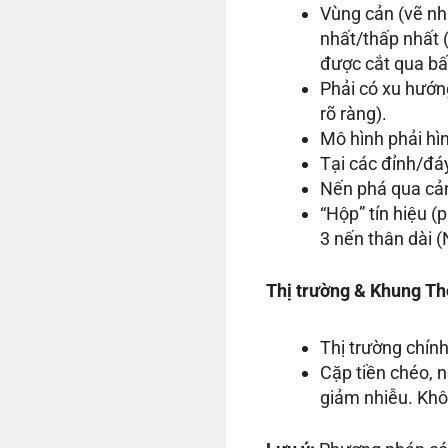
Vùng cản (vẽ nh
nhất/thấp nhất 
được cắt qua bấ
Phải có xu hướn
rõ ràng).
Mô hình phải hì
Tại các đỉnh/đáy
Nến phá qua cản 
“Hộp” tín hiệu (
3 nến thân dài (
Thị trường & Khung Th
Thị trường chín
Cặp tiền chéo, 
giảm nhiễu. Khô