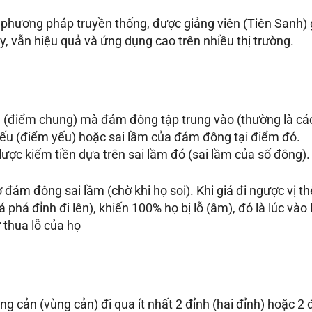
phương pháp truyền thống, được giảng viên (Tiên Sanh) g
y, vẫn hiệu quả và ứng dụng cao trên nhiều thị trường.
(điểm chung) mà đám đông tập trung vào (thường là các
ếu (điểm yếu) hoặc sai lầm của đám đông tại điểm đó.
ược kiếm tiền dựa trên sai lầm đó (sai lầm của số đông).
đám đông sai lầm (chờ khi họ soi). Khi giá đi ngược vị t
 phá đỉnh đi lên), khiến 100% họ bị lỗ (âm), đó là lúc vào 
thua lỗ của họ
g cản (vùng cản) đi qua ít nhất 2 đỉnh (hai đỉnh) hoặc 2 đ