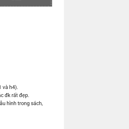
 và h4).
c đk rất đẹp.
ẫu hình trong sách,