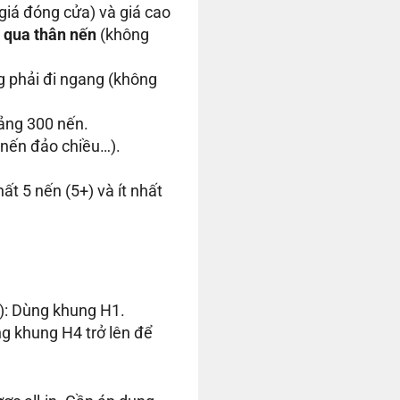
iá đóng cửa) và giá cao
 qua thân nến
(không
g phải đi ngang (không
oảng 300 nến.
ộ nến đảo chiều…).
ất 5 nến (5+) và ít nhất
): Dùng khung H1.
ng khung H4 trở lên để