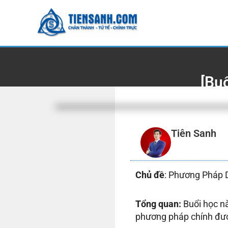
Skip
to
content
[Bu
Tiên Sanh
Chủ đề
: Phương Pháp
Tổng quan:
Buổi học nà
phương pháp chính đượ