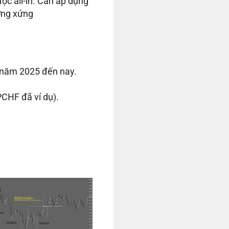
c all-in. Cần áp dụng
ương xứng
u năm 2025 đến nay.
PCHF đã ví dụ)
.