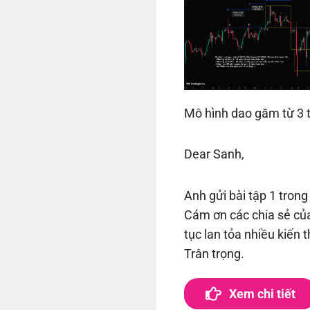
Mô hình dao găm từ 3 
Dear Sanh,
Anh gửi bài tập 1 tron
Cám ơn các chia sẻ củ
tục lan tỏa nhiều kiến 
Trân trọng.
Nhấn xem
Xem chi tiết