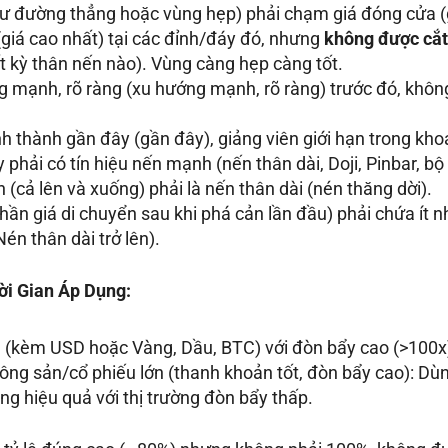
ư đường thẳng hoặc vùng hẹp) phải chạm giá đóng cửa (g
(giá cao nhất) tại các đỉnh/đáy đó, nhưng
không được cắt
t kỳ thân nến nào). Vùng càng hẹp càng tốt.
g mạnh, rõ ràng (xu hướng mạnh, rõ ràng) trước đó, khôn
nh thành gần đây (gần đây), giảng viên giới hạn trong kh
 phải có tín hiệu nến mạnh (nến thân dài, Doji, Pinbar, b
(cả lên và xuống) phải là nến thân dài (nén thăng dời).
phần giá di chuyển sau khi phá cản lần đầu) phải chứa ít nh
Nén thân dài trở lên).
ời Gian Áp Dụng:
h (kèm USD hoặc Vàng, Dầu, BTC) với đòn bẩy cao (>100x
nông sản/cổ phiếu lớn (thanh khoản tốt, đòn bẩy cao): Dù
ng hiệu quả với thị trường đòn bẩy thấp.